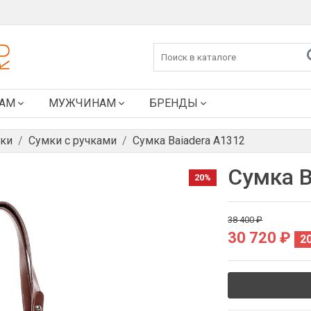
АМ
МУЖЧИНАМ
БРЕНДЫ
ки
Сумки с ручками
Сумка Baiadera A1312
Сумка B
20%
38 400 ₽
30 720 ₽
2