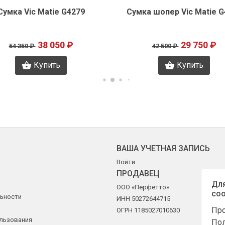
Сумка Vic Matie G4279
Сумка шопер Vic Matie G
38 050 ₽
29 750 ₽
54 350 ₽
42 500 ₽
Купить
Купить
ВАША УЧЕТНАЯ ЗАПИСЬ
Войти
ПРОДАВЕЦ
Для
ООО «Перфетто»
coo
ьности
ИНН 50272644715
Про
ОГРН 1185027010630
ользования
Пол