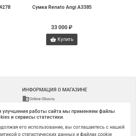
4278
Сумка Renato Angi A3385
Сумка 
33 000 ₽
Купить
ИНФОРМАЦИЯ О МАГАЗИНЕ
Online-Obuv.ru
Россия, Москва
 улучшения работы сайта мы применяем файлы
+7 (903) 795-64-14
kies и сервисы статистики.
info@online-obuv.ru
должая его использование, вы соглашаетесь с нашей
итикой о статистических данных и файлах cookie