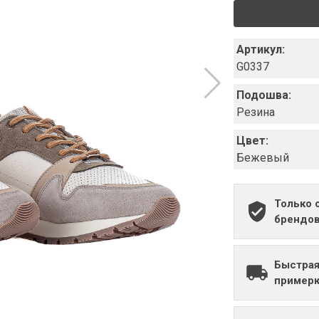
Артикул:
G0337
Подошва:
Резина
Цвет:
Бежевый
Только 
брендо
Быстрая
примерк