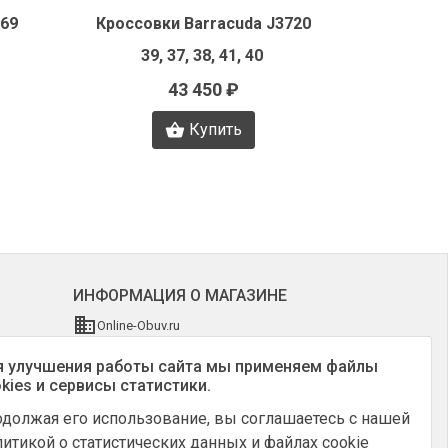
069
Кроссовки Barracuda J3720
Кроссов
39, 37, 38, 41, 40
3
43 450 ₽
Купить
ИНФОРМАЦИЯ О МАГАЗИНЕ
Online-Obuv.ru
Россия, Москва
 улучшения работы сайта мы применяем файлы
+7 (903) 795-64-14
kies и сервисы статистики.
info@online-obuv.ru
должая его использование, вы соглашаетесь с нашей
итикой о статистических данных и файлах cookie