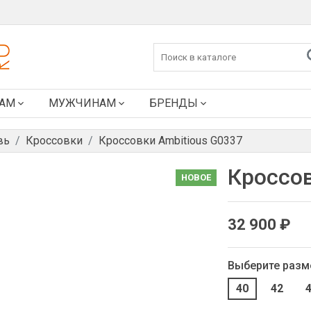
АМ
МУЖЧИНАМ
БРЕНДЫ
вь
Кроссовки
Кроссовки Ambitious G0337
Кроссов
НОВОЕ
32 900 ₽
Выберите разм
40
42