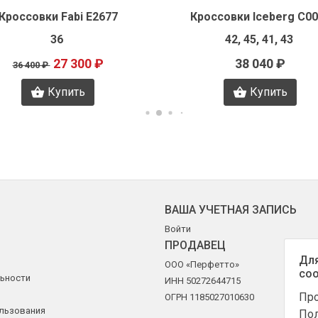
Кроссовки Fabi E2677
Кроссовки Iceberg C0
36
42, 45, 41, 43
27 300 ₽
38 040 ₽
36 400 ₽
Купить
Купить
ВАША УЧЕТНАЯ ЗАПИСЬ
Войти
ПРОДАВЕЦ
Для
ООО «Перфетто»
coo
ьности
ИНН 50272644715
Про
ОГРН 1185027010630
ользования
Пол