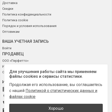
Доставка
Скидки
Политика конфиденциальности
Политика cookie
Порядок и условия использования
Оптовикам
ВАША УЧЕТНАЯ ЗАПИСЬ
Войти
ПРОДАВЕЦ
ООО «Перфетто»
ИНН 50272644715
Для улучшения работы сайта мы применяем
ОГРН 1185027010630
файлы cookies и сервисы статистики.
ИНФОРМАЦИЯ О МАГАЗИНЕ
Продолжая его использование, вы соглашаетесь
Online-Obuv.ru
с нашей
Политикой о статистических данных и
файлах cookie
Россия, Москва
+7 (903) 795-64-14
Хорошо
info@online-obuv.ru