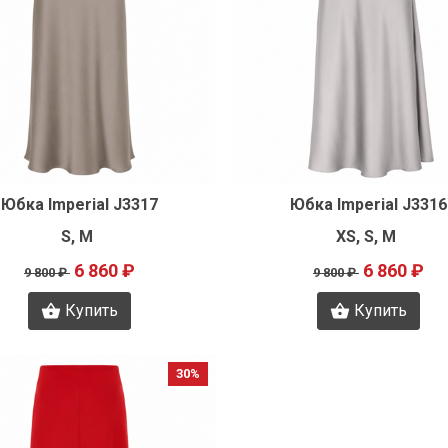
Быстрый просмотр
Быстрый просмот
Юбка Imperial J3317
Юбка Imperial J3316
S, M
XS, S, M
6 860 ₽
6 860 ₽
9 800 ₽
9 800 ₽
Купить
Купить
30%