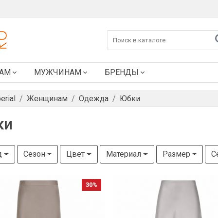
АМ
МУЖЧИНАМ
БРЕНДЫ
erial
Женщинам
Одежда
Юбки
ки
д
Сезон
Цвет
Материал
Размер
С
30%