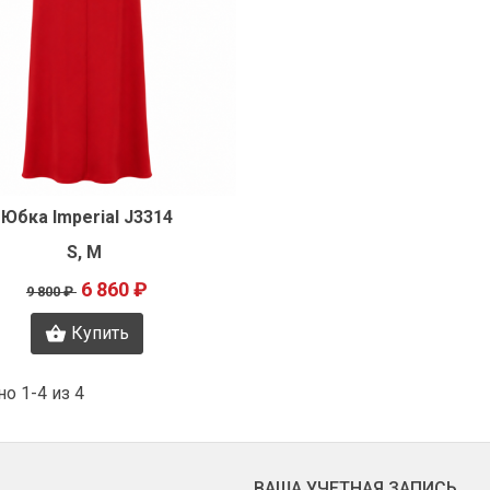
Быстрый просмотр
Юбка Imperial J3314
S, M
6 860 ₽
9 800 ₽
Купить
о 1-4 из 4
ВАША УЧЕТНАЯ ЗАПИСЬ