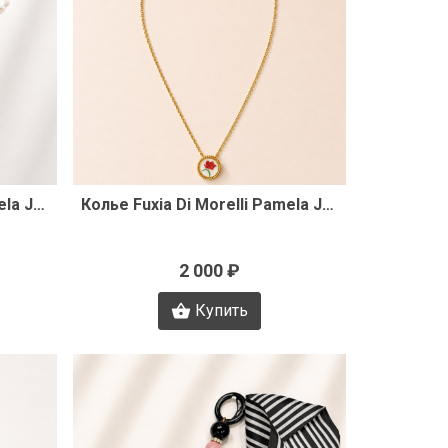
р
Быстрый просмотр
Колье Fuxia Di Morelli Pamela J3498
Колье Fuxia Di Morelli Pamela J3489
2 000 ₽
Купить