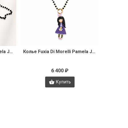
р
Быстрый просмотр
Колье Fuxia Di Morelli Pamela J3341
Колье Fuxia Di Morelli Pamela J3338
6 400 ₽
Купить