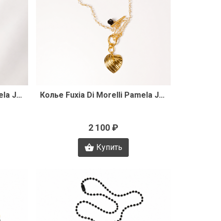
р
Быстрый просмотр
Колье Fuxia Di Morelli Pamela J3358
Колье Fuxia Di Morelli Pamela J3357
2 100 ₽
Купить