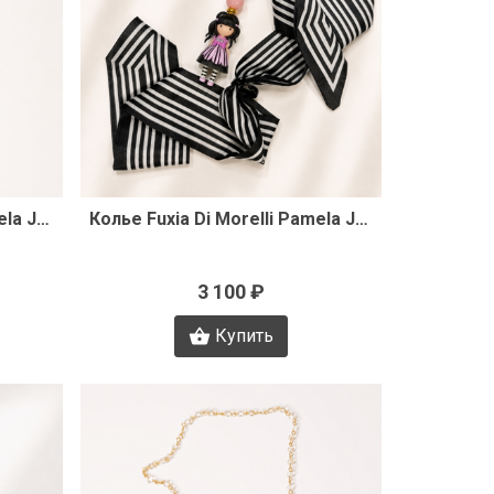
р
Быстрый просмотр
Колье Fuxia Di Morelli Pamela J3487
Колье Fuxia Di Morelli Pamela J3362
3 100 ₽
Купить