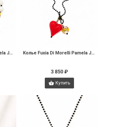
р
Быстрый просмотр
Колье Fuxia Di Morelli Pamela J3352
Колье Fuxia Di Morelli Pamela J3349
3 850 ₽
Купить