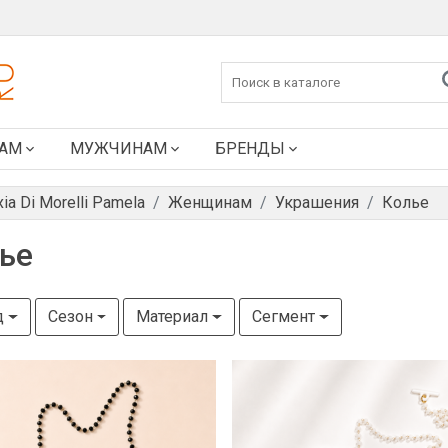
АМ
МУЖЧИНАМ
БРЕНДЫ
xia Di Morelli Pamela
Женщинам
Украшения
Колье
ье
д
Сезон
Материал
Сегмент