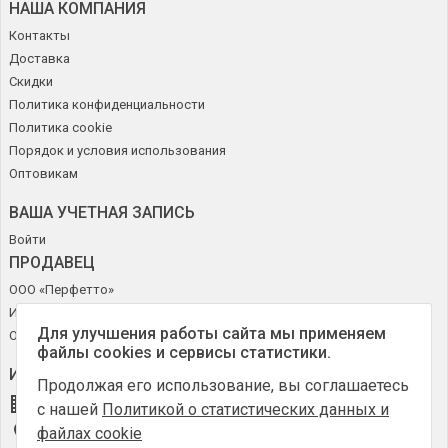
НАША КОМПАНИЯ
Контакты
Доставка
Скидки
Политика конфиденциальности
Политика cookie
Порядок и условия использования
Оптовикам
ВАША УЧЕТНАЯ ЗАПИСЬ
Войти
ПРОДАВЕЦ
ООО «Перфетто»
ИНН 50272644715
Для улучшения работы сайта мы применяем
ОГРН 1185027010630
файлы cookies и сервисы статистики.
ИНФОРМАЦИЯ О МАГАЗИНЕ
Продолжая его использование, вы соглашаетесь
Online-Obuv.ru
с нашей
Политикой о статистических данных и
файлах cookie
Россия, Москва